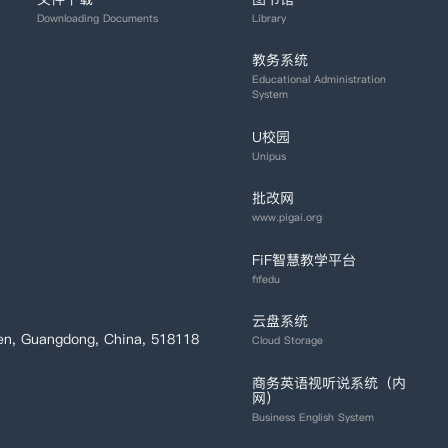
Downloading Documents
Library
教务系统
Educational Administration
System
U校园
Unipus
批改网
www.pigai.org
FiF智慧教学平台
fifedu
云盘系统
en, Guangdong, China, 518118
Cloud Storage
商务英语视听说系统（内
网）
Business English System