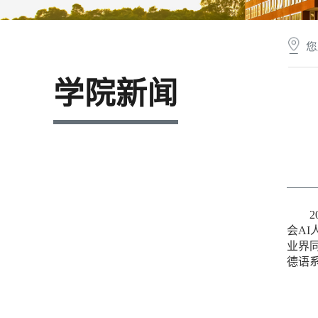
您
学院新闻
会A
业界
德语