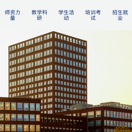
师资力
教学科
学生活
培训考
招生就
量
研
动
试
业