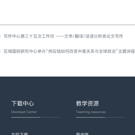
：
写作中心第三十五次工作坊 ——文学/翻译/话语分析类论文写作
：
区域国别研究中心举办“供应链如何改变中美关系与全球政治”主题讲
下载中心
教学资源
Download Center
Teaching resources
文件下载
图书馆