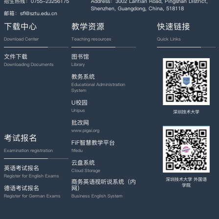
招生热线：0755-23256175
Address：3002 Lantian Road, Pingshan District,
Shenzhen, Guangdong, China, 518118
邮箱：sfl@sztu.edu.cn
下载中心
教学资源
快速链接
Download Center
Teaching resources
Quick Links
文件下载
图书馆
Downloading Documents
Library
教务系统
Educational Administration
System
U校园
Unipus
深圳技术大学
批改网
www.pigai.org
考试报名
FiF智慧教学平台
fifedu
Examination registration
云盘系统
英语考试报名
Cloud Storage
Register for English Exams
深圳技术大学 外国语
商务英语视听说系统（内
学院
德语考试报名
网）
Register for German Exams
Business English System