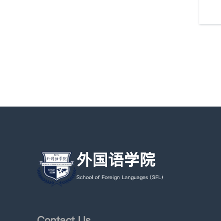
外国语学院
School of Foreign Languages (SFL)
Contact Us