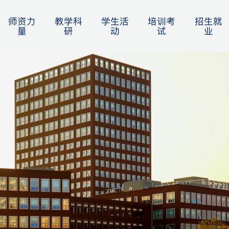
师资力
教学科
学生活
培训考
招生就
量
研
动
试
业