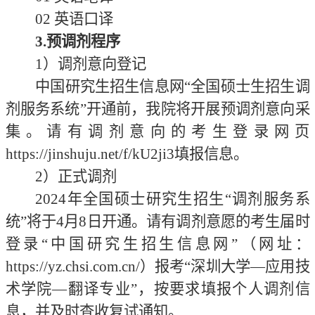
0
2
英语口译
3
.预调剂程序
1）调剂意向登记
中国研究生招生信息网
“全国硕士生招生调
剂服务系统”开通前，我院将开展预调剂意向采
集。请有调剂意向的考生登录网页
https://jinshuju.net/f/kU2ji3
填报信息。
2）正式调剂
2024年全国硕士研究生招生
“
调剂服务系
统
”
将于
4月8日开通。请有调剂意愿的考生届时
登录
“
中国研究生招生信息网
”
（网址：
https://yz.chsi.com.cn/）报考
“
深圳大学
—
应用技
术学院
—
翻译专业
”，按要求填报个人调剂信
息，并及时查收复试通知。