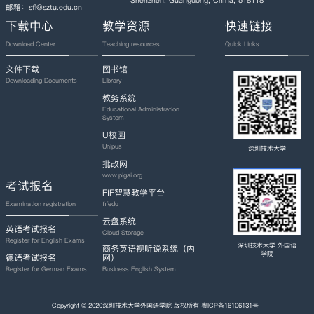
Shenzhen, Guangdong, China, 518118
邮箱：sfl@sztu.edu.cn
下载中心
教学资源
快速链接
Download Center
Teaching resources
Quick Links
文件下载
图书馆
Downloading Documents
Library
教务系统
Educational Administration
System
U校园
Unipus
深圳技术大学
批改网
www.pigai.org
考试报名
FiF智慧教学平台
fifedu
Examination registration
云盘系统
英语考试报名
Cloud Storage
Register for English Exams
深圳技术大学 外国语
商务英语视听说系统（内
学院
德语考试报名
网）
Register for German Exams
Business English System
Copyright © 2020深圳技术大学外国语学院 版权所有
粤ICP备16106131号