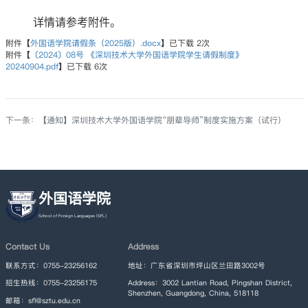
详情请参考附件。
附件【
外国语学院请假条（2025版）.docx
】已下载
2
次
附件【
〔2024〕08号 《深圳技术大学外国语学院学生请假制度》
20240904.pdf
】已下载
6
次
下一条：
【通知】深圳技术大学外国语学院“朋辈导师”制度实施方案（试行）
外国语学院
Contact Us
Address
联系方式：0755-23256162
地址：广东省深圳市坪山区兰田路3002号
招生热线：0755-23256175
Address：3002 Lantian Road, Pingshan District,
Shenzhen, Guangdong, China, 518118
邮箱：sfl@sztu.edu.cn