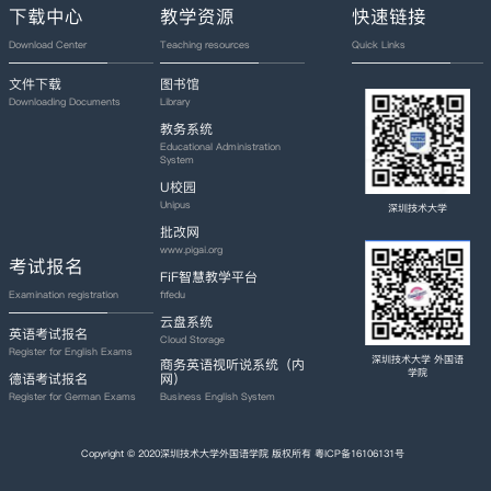
下载中心
教学资源
快速链接
Download Center
Teaching resources
Quick Links
文件下载
图书馆
Downloading Documents
Library
教务系统
Educational Administration
System
U校园
Unipus
深圳技术大学
批改网
www.pigai.org
考试报名
FiF智慧教学平台
fifedu
Examination registration
云盘系统
英语考试报名
Cloud Storage
Register for English Exams
深圳技术大学 外国语
商务英语视听说系统（内
学院
德语考试报名
网）
Register for German Exams
Business English System
Copyright © 2020深圳技术大学外国语学院 版权所有
粤ICP备16106131号
School of Foreign Languages (SFL)