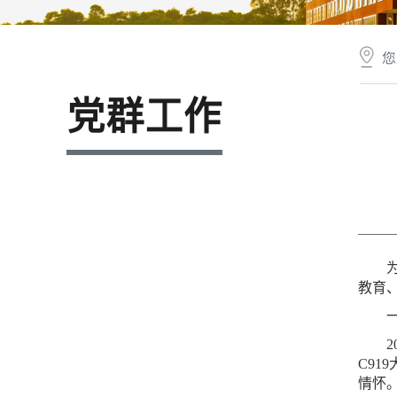
您
党群工作
教育
C9
情怀