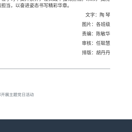
膺担当，以奋进姿态书写精彩华章。
文字：陶 琴
图片：各班级
责编：陈敏华
审核：任聪慧
排版：胡丹丹
部开展主题党日活动