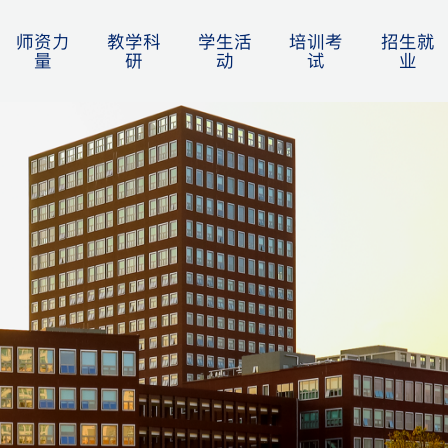
师资力
教学科
学生活
培训考
招生就
量
研
动
试
业