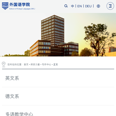
外国语学院
中
EN
DEU
School of Foreign Languages (SFL)
您所在的位置：
首页
师资力量
写作中心
正文
英文系
德文系
多语教学中心