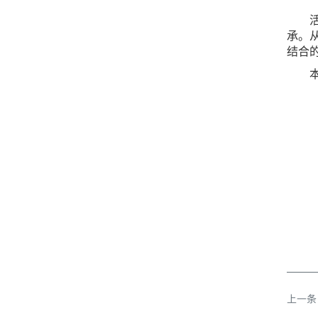
承。
结合
上一条