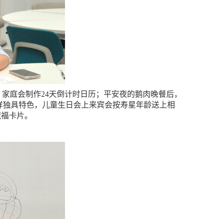
家庭会制作24天倒计时日历；平安夜的鹅肉晚餐后，
化同样独具特色，儿童生日会上来宾会按寿星年龄送上相
祝福卡片。