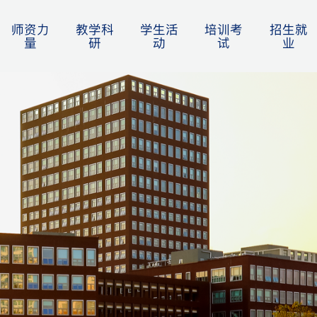
师资力
教学科
学生活
培训考
招生就
量
研
动
试
业