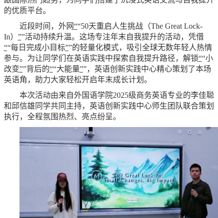
的优质平台。
近段时间，外网
“
“50天重启人生挑战（The Great Lock-
In）
”
”活动持续升温。这场专注年末自我提升的活动，凭借
“
“每日完成小目标
”
”的轻量化模式，吸引全球无数年轻人热情
参与。为让同学们在英语实践中探索自我提升路径，解锁
“
“小
改变
”
”背后的
“
“大能量
”
”，英语创新实践中心精心策划了本场
英语角，助力大家轻松开启年末成长计划。
本次活动由来自外国语学院2025级商务英语专业的李佳聪
和邱信雄同学共同主持，英语创新实践中心师生团队联合策划
执行，全程氛围热烈、亮点纷呈。