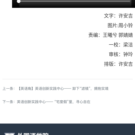
文字：许安吉
图片:周小铃
责编：王曦兮 郭婧婧
一校：梁洁
审核：钟玲
排版：许安吉
上一条：
【英语角】英语创新实践中心—— 卸下“滤镜”，拥抱实境
下一条：
英语创新实践中心—— “宅度假”里，寻心自在