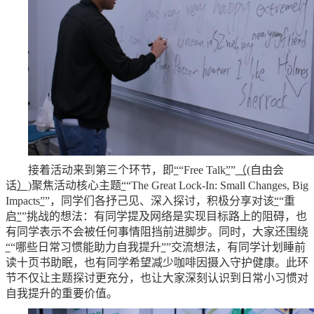
接着活动来到第三个环节，即
“
“Free Talk
”
”
（
(自由会
话
）
)聚焦活动核心主题
“
“The Great Lock-In: Small Changes, Big
Impacts
”
”，同学们各抒己见、深入探讨，积极分享对该
“
“重
启
”
”挑战的想法：有同学提及网络是实现目标路上的阻碍，也
有同学表示不会被任何事情阻挡前进脚步。同时，大家还围绕
“
“哪些日常习惯能助力自我提升
”
”交流想法，有同学计划睡前
读十页书助眠，也有同学希望减少咖啡因摄入守护健康。此环
节不仅让主题探讨更充分，也让大家深刻认识到日常小习惯对
自我提升的重要价值。