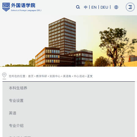
外国语学院
中
EN
DEU
School of Foreign Languages (SFL)
您所在的位置：
首页
教学科研
实践中心
英语角
中心活动
正文
本科生培养
专业设置
英语
专业介绍