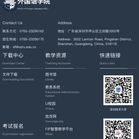
外国语学院
Contact Us
Address
联系方式：0755-23256162
地址：广东省深圳市坪山区兰田路3002号
招生热线：0755-23256175
Address：3002 Lantian Road, Pingshan District,
Shenzhen, Guangdong, China, 518118
邮箱：sfl@sztu.edu.cn
下载中心
教学资源
快速链接
Download Center
Teaching resources
Quick Links
文件下载
图书馆
Downloading Documents
Library
教务系统
Educational Administration
System
U校园
Unipus
深圳技术大学
批改网
www.pigai.org
考试报名
FiF智慧教学平台
fifedu
Examination registration