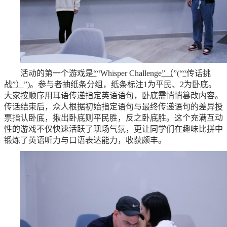
活动的第一个游戏是
“
“Whisper Challenge
”（
”(“
“
传话挑
战
”）
”)。参与者抽纸条分组，纸条标注1为平民、2为卧底。
大家按顺序用耳语传递指定英语语句，卧底需悄悄篡改内容。
传话结束后，众人根据初始指定语句与最终传递语句的差异投
票指认卧底，揪出卧底则平民胜，反之卧底胜。这个充满互动
性的游戏不仅快速活跃了现场气氛，更让同学们在趣味比拼中
锻炼了英语听力与口语表达能力，收获颇丰。