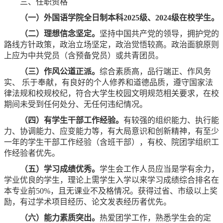
三、任职资格
（一）外国语学院全日制本科2025级、2024级在校学生。
（二）理想信念坚定。
坚持中国共产党的领导，拥护党的
路线方针政策，政治立场坚定，政治觉悟较高。政治面貌原则
上应为中共党员（含预备党员）或共青团员。
（三）作风公道正派。
综合素质高，品行端正、作风务
实、 乐于奉献，有良好的个人修养和道德品质，遵守国家法
律法规和校规校纪，符合大学生校园文明规范相关要求，在校
期间未受到任何处分、无任何违纪情况。
（四）有学生干部工作经验。
有较强的组织能力、执行能
力、协调能力、应变能力等，有大局意识和创新精神，有至少
一年的学生干部工作经验（含班干部），有校、院团学组织工
作经验者优先。
（五）学习成绩优秀。
学生会工作人员应当是学有余力，
学业优良的学生，理论上需学生入学以来学习成绩综合排名在
本专业前50%，且无课业不及格情况。获得过省、市级以上奖
励，有过学术项目经历、论文发表经历者优先。
（六）能力素质突出。
热爱团学工作，熟悉学生会的定