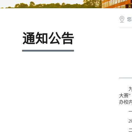
您
通知公告
大赛
办校
2