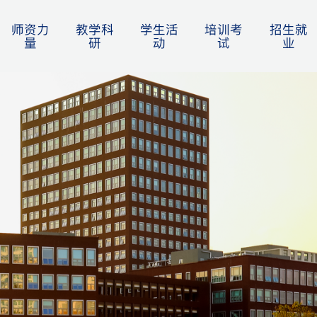
师资力
教学科
学生活
培训考
招生就
量
研
动
试
业